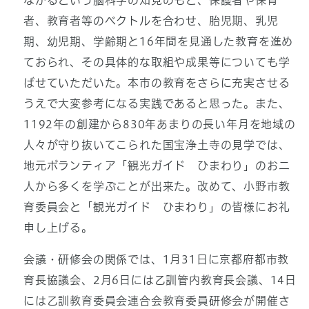
ながるという脳科学の知見のもと、保護者や保育
者、教育者等のベクトルを合わせ、胎児期、乳児
期、幼児期、学齢期と16年間を見通した教育を進め
ておられ、その具体的な取組や成果等についても学
ばせていただいた。本市の教育をさらに充実させる
うえで大変参考になる実践であると思った。また、
1192年の創建から830年あまりの長い年月を地域の
人々が守り抜いてこられた国宝浄土寺の見学では、
地元ボランティア「観光ガイド ひまわり」のお二
人から多くを学ぶことが出来た。改めて、小野市教
育委員会と「観光ガイド ひまわり」の皆様にお礼
申し上げる。
会議・研修会の関係では、1月31日に京都府都市教
育長協議会、2月6日には乙訓管内教育長会議、14日
には乙訓教育委員会連合会教育委員研修会が開催さ