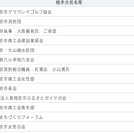
相手方氏名等
京市グラウンドゴルフ協会
京市消防団
寺執事 大髙義晃氏 ご母堂
京市商工会建設業部会
京・大山崎水防団
第六小学校六宝会
訓消防組合職員・紅葉会 小山勇氏
京市商工会女性部
府市長会
O法人長岡京市ふるさとガイドの会
京市商工会青年部
まちづくりフォーラム
京市女性の会