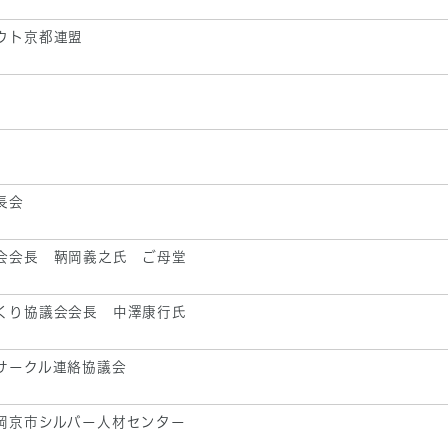
ウト京都連盟
長会
会会長 鞆岡義之氏 ご母堂
くり協議会会長 中澤康行氏
サークル連絡協議会
岡京市シルバー人材センター