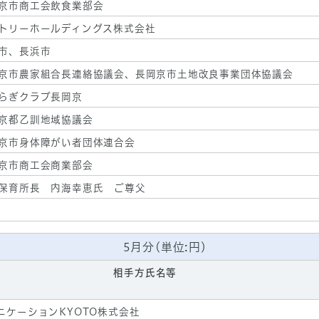
京市商工会飲食業部会
トリーホールディングス株式会社
市、長浜市
京市農家組合長連絡協議会、長岡京市土地改良事業団体協議会
らぎクラブ長岡京
京都乙訓地域協議会
京市身体障がい者団体連合会
京市商工会商業部会
保育所長 内海幸恵氏 ご尊父
5月分(単位:円)
相手方氏名等
ニケーションKYOTO株式会社