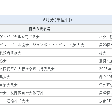
6月分(単位:円)
相手方氏名等
ゲンジボタルを育てる会
ホタル
バレーボール協会、ジャンボソフトバレー交流大会
第20
戦没者遺族会
総会
協会
意見交
止国民平和大行進京都実行委員会
202
県人会
創立4
自治会長会
管外研
治会、友岡区自治会体育部
第62
コー運輸株式会社
京都P