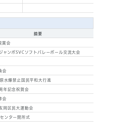
摘要
観賞会
回ジャンボSVCソフトバレーボール交流大会
換会
5年原水爆禁止国民平和大行進
0周年記念祝賀会
修会
回友岡区民大運動会
Dセンター開所式