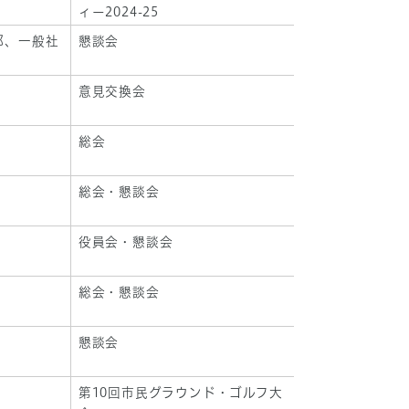
ィー2024-25
部、一般社
懇談会
意見交換会
総会
総会・懇談会
役員会・懇談会
総会・懇談会
懇談会
第10回市民グラウンド・ゴルフ大