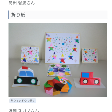
髙田 碧波さん
折り紙
別ウィンドウで開く
近岡 スガノさん