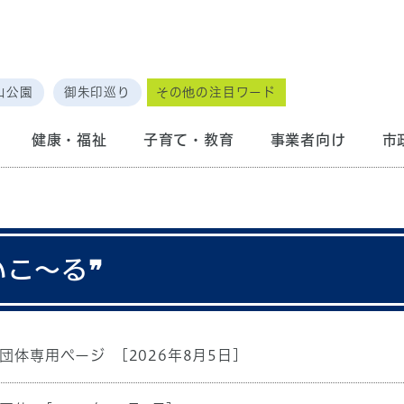
山公園
御朱印巡り
その他の注目ワード
健康・福祉
子育て・教育
事業者向け
市
画
いこ～る❞
団体専用ページ
[2026年8月5日]