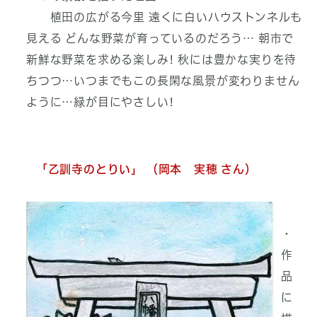
植田の広がる今里 遠くに白いハウストンネルも
見える どんな野菜が育っているのだろう… 朝市で
新鮮な野菜を求める楽しみ! 秋には豊かな実りを待
ちつつ…いつまでもこの長閑な風景が変わりません
ように…緑が目にやさしい!
「乙訓寺のとりい」 （岡本 実穂 さん）
・
作
品
に