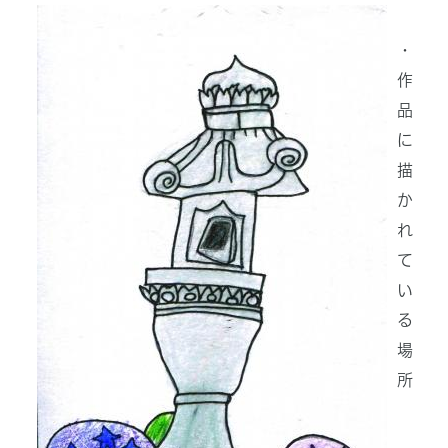
・
作
品
に
描
か
れ
て
い
る
場
所