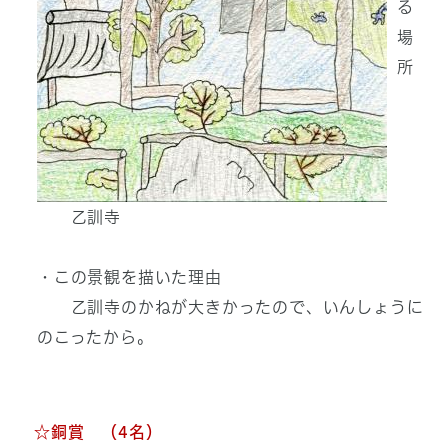
る
場
所
乙訓寺
・この景観を描いた理由
乙訓寺のかねが大きかったので、いんしょうに
のこったから。
☆銅賞 （4名）