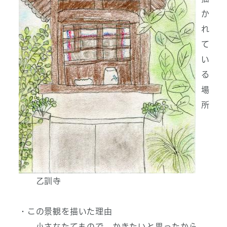
か
れ
て
い
る
場
所
乙訓寺
・この景観を描いた理由
小さなたてもので、かきたいと思ったから。