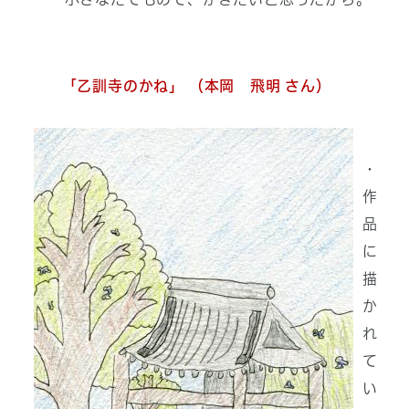
「乙訓寺のかね」 （本岡 飛明 さん）
・
作
品
に
描
か
れ
て
い