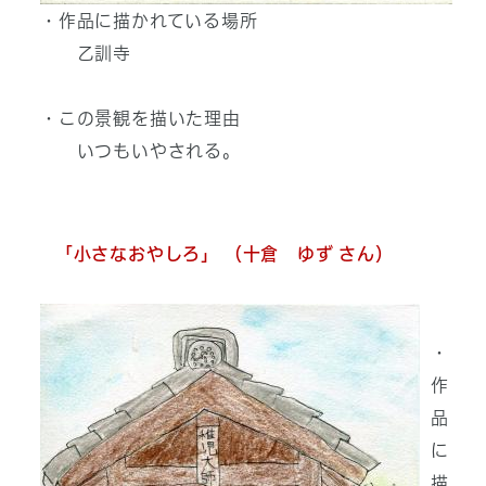
・作品に描かれている場所
乙訓寺
・この景観を描いた理由
いつもいやされる。
「小さ
なおやしろ」 （十倉 ゆず さん）
・
作
品
に
描