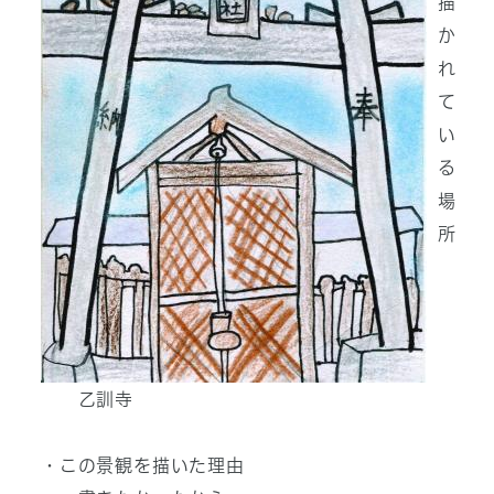
描
か
れ
て
い
る
場
所
乙訓寺
・この景観を描いた理由