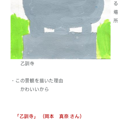
る
場
所
乙訓寺
・この景観を描いた理由
かわいいから
「乙訓寺」 （岡本 真奈 さん）