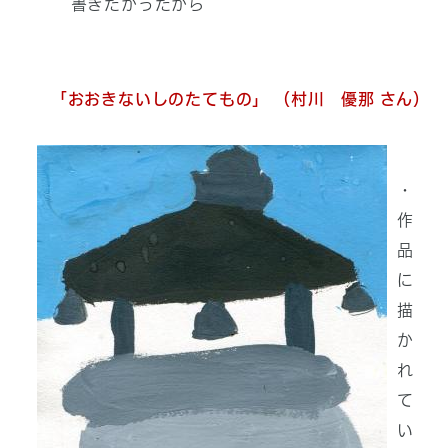
書きたかったから
「おおきないしのたてもの」 （村川 優那 さん）
・
作
品
に
描
か
れ
て
い