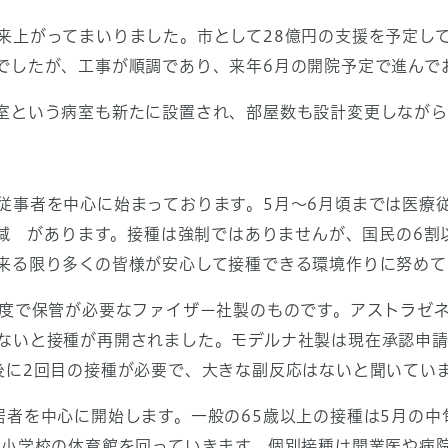
上がってまいりました。市として28億円の支援を予定して
でしたが、工事が順調であり、来年6月の開院予定で進んで
室という病室も新たに設置され、部屋数も設計変更しながら
事者を中心に始まっております。5月～6月頃までは医療
の低減 があります。接種は強制ではありませんが、国民の6
来る限り多くの皆様が安心して接種できる環境作りに努めて
度で保管が必要なファイザー社製のものです。アストラゼ
ないと接種が再開されました。モデルナ社製は現在承認申請
後に2回目の接種が必要で、大きな副反応はないと聞いてい
者を中心に開始します。一般の65歳以上の接種は5月の中
0小学校の体育館を回っていきます。個別接種は開業医や病