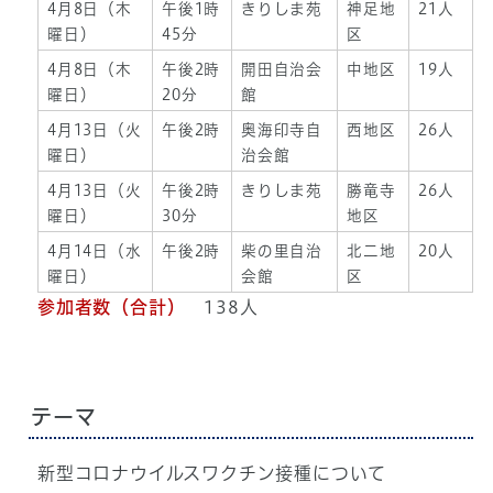
4月8日（木
午後1時
きりしま苑
神足地
21人
曜日）
45分
区
4月8日（木
午後2時
開田自治会
中地区
19人
曜日）
20分
館
4月13日（火
午後2時
奥海印寺自
西地区
26人
曜日）
治会館
4月13日（火
午後2時
きりしま苑
勝竜寺
26人
曜日）
30分
地区
4月14日（水
午後2時
柴の里自治
北二地
20人
曜日）
会館
区
参加者数（合計）
138人
テーマ
新型コロナウイルスワクチン接種について