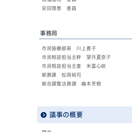
安田理恵 委員
事務局
市民協働部長 川上善子
市民相談担当主幹 望月夏奈子
市民相談担当主査 米富心咲
総務課 松岡裕司
総合調整法務課 嶋本芳樹
議事の概要