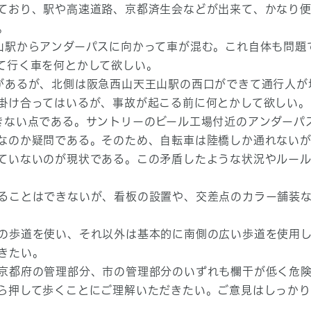
ており、駅や高速道路、京都済生会などが出来て、かなり
。
山駅からアンダーパスに向かって車が混む。これ自体も問題
て行く車を何とかして欲しい。
があるが、北側は阪急西山天王山駅の西口ができて通行人が
掛け合ってはいるが、事故が起こる前に何とかして欲しい。
きない点である。サントリーのビール工場付近のアンダーパ
なのか疑問である。そのため、自転車は陸橋しか通れない
ていないのが現状である。この矛盾したような状況やルー
ることはできないが、看板の設置や、交差点のカラー舗装
の歩道を使い、それ以外は基本的に南側の広い歩道を使用
きたい。
京都府の管理部分、市の管理部分のいずれも欄干が低く危
ら押して歩くことにご理解いただきたい。ご意見はしっか