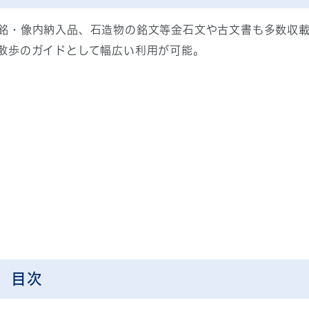
銘・像内納入品、石造物の銘文等金石文や古文書も多数収
散歩のガイドとして幅広い利用が可能。
 目次