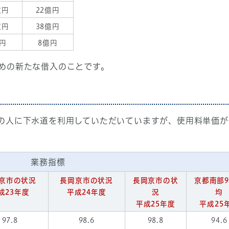
億円
22億円
億円
38億円
億円
8億円
めの新たな借入のことです。
の人に下水道を利用していただいていますが、使用料単価が
業務指標
京市の状況
長岡京市の状況
長岡京市の状
京都南部
成23年度
平成24年度
況
均
平成25年度
平成25
97.8
98.6
98.8
94.6