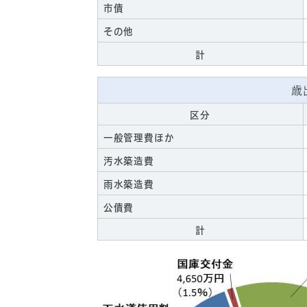
市債
その他
計
歳
区分
一般管理費ほか
汚水築造費
雨水築造費
公債費
計