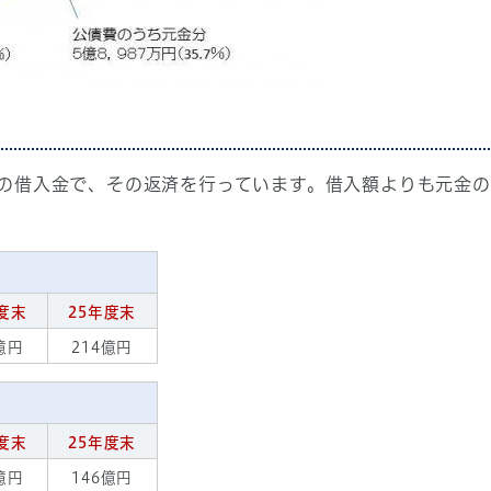
の借入金で、その返済を行っています。借入額よりも元金の
度末
25年度末
億円
214億円
度末
25年度末
億円
146億円