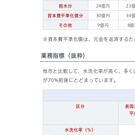
雨水分
24億円
23
資本費平準化債分
30億円
34
その他
9億円
8
※資本費平準化債は、元金を返済するた
業務指標（抜粋）
他市と比較して、水洗化率が高く、多く
が70%前後にとどまっています。
区分
長岡
平
水洗化率（％）