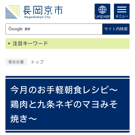
Language
メニュー
サイト内検索
注目キーワード
トップ
現在位置
今月のお手軽朝食レシピ～
鶏肉と九条ネギのマヨみそ
焼き～