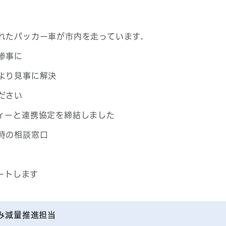
れたパッカー車が市内を走っています.
大惨事に
より見事に解決
ださい
ィーと連携協定を締結しました
時の相談窓口
ートします
み減量推進担当