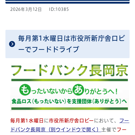
2026年3月12日
ID:10385
毎月第1水曜日は市役所新庁舎ロビ
ーでフードドライブ
毎月第1水曜日
に
市役所新庁舎ロビー
において、
フー
ドバンク長岡京
（別ウインドウで開く）
主催で
フー