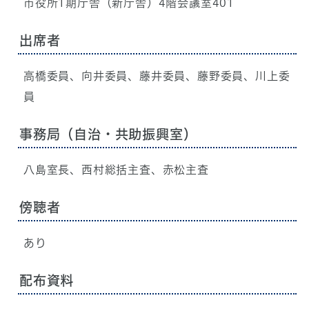
市役所1期庁舎（新庁舎）4階会議室401
出席者
高橋委員、向井委員、藤井委員、藤野委員、川上委
員
事務局（自治・共助振興室）
八島室長、西村総括主査、赤松主査
傍聴者
あり
配布資料