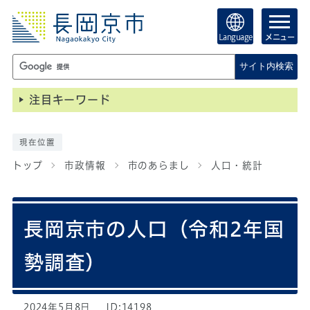
Language
メニュー
サイト内検索
注目キーワード
現在位置
トップ
市政情報
市のあらまし
人口・統計
長岡京市の人口（令和2年国
勢調査）
2024年5月8日
ID:14198