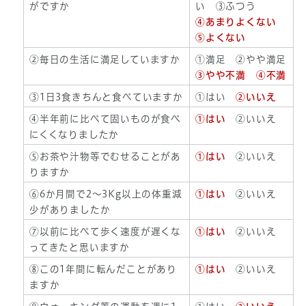
がですか
い ③ふつう
④あまりよくない
⑤よくない
②毎日の生活に満足していますか
①満足 ②やや満足
③やや不満 ④不満
③1日3食きちんと食べていますか
①はい
②いいえ
④半年前に比べて固いものが食べ
①はい
②いいえ
にくくなりましたか
⑤お茶や汁物等でむせることがあ
①はい
②いいえ
りますか
⑥6か月間で2～3Kg以上の体重減
①はい
②いいえ
少がありましたか
⑦以前に比べて歩く速度が遅くな
①はい
②いいえ
ってきたと思いますか
⑧この1年間に転んだことがあり
①はい
②いいえ
ますか