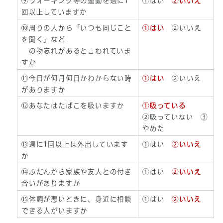
⑨ウォーキング等の運動を週に1
①はい
②いいえ
回以上していますか
⑩周りの人から「いつも同じこと
①はい
②いいえ
を聞く」など
の物忘れがあると言われていま
すか
⑪今日が何月何日かわからない時
①はい
②いいえ
がありますか
⑫あなたはたばこを吸いますか
①吸っている
②吸っていない ③
やめた
⑬週に1回以上は外出しています
①はい
②いいえ
か
⑭ふだんから家族や友人との付き
①はい
②いいえ
合いがありますか
⑮体調が悪いときに、身近に相談
①はい
②いいえ
できる人がいますか