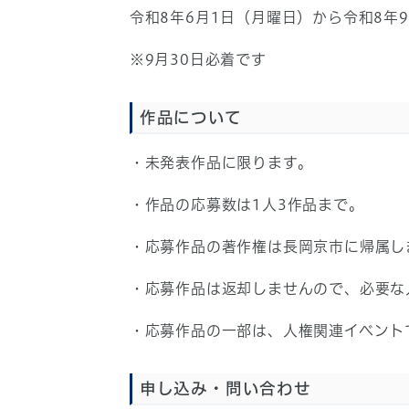
令和8年6月1日（月曜日）から令和8年
※9月30日必着です
作品について
・未発表作品に限ります。
・作品の応募数は1人3作品まで。
・応募作品の著作権は長岡京市に帰属し
・応募作品は返却しませんので、必要な
・応募作品の一部は、人権関連イベント
申し込み・問い合わせ