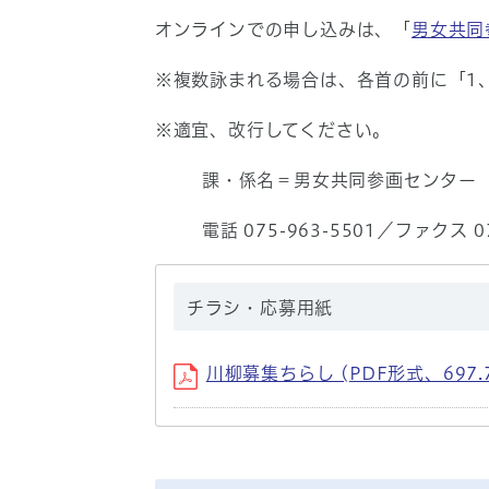
オンラインでの申し込みは、「
男女共同
※複数詠まれる場合は、各首の前に「1
※適宜、改行してください。
課・係名＝男女共同参画センター
電話 075-963-5501／ファクス 07
チラシ・応募用紙
川柳募集ちらし (PDF形式、697.7