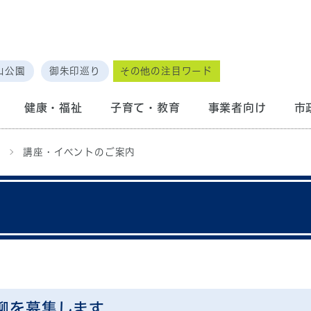
山公園
御朱印巡り
その他の注目ワード
健康・福祉
子育て・教育
事業者向け
市
画
講座・イベントのご案内
柳を募集します