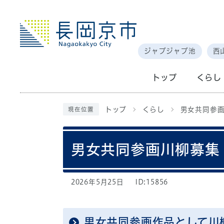
ジャブジャブ池
西
トップ
くらし
トップ
くらし
男女共同参
現在位置
男女共同参画川柳募集
2026年5月25日
ID:15856
男女共同参画作品として川