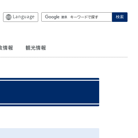
Language
検索
政情報
観光情報