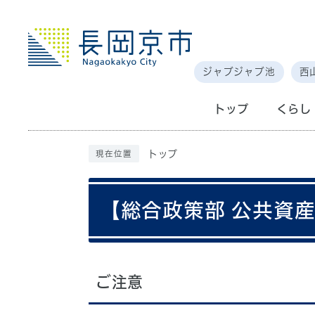
ジャブジャブ池
西
トップ
くらし
トップ
現在位置
【総合政策部 公共資
ご注意