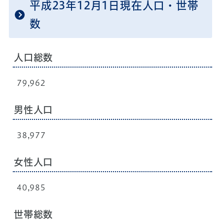
平成23年12月1日現在人口・世帯
数
人口総数
79,962
男性人口
38,977
女性人口
40,985
世帯総数