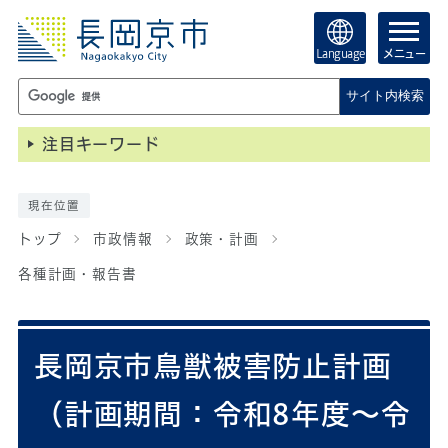
Language
メニュー
サイト内検索
注目キーワード
現在位置
トップ
市政情報
政策・計画
各種計画・報告書
長岡京市鳥獣被害防止計画
（計画期間：令和8年度～令