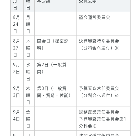
月
曜
本会議
委員会等
日
日
8月
月
議会運営委員会
24
曜
日
日
8月
木
開会日（提案説
決算審査特別委員会
27
曜
明）
（分科会へ送付）※
日
日
9月
水
第2日（一般質
2日
曜
問）
日
9月
木
第3日（一般質
予算審査常任委員会
3日
曜
問・質疑・付託）
（分科会へ送付）※
日
9月
金
総務産業常任委員会
4日
曜
予算審査常任委員会第1
日
分科会※
9月
月
建設水道常任委員会