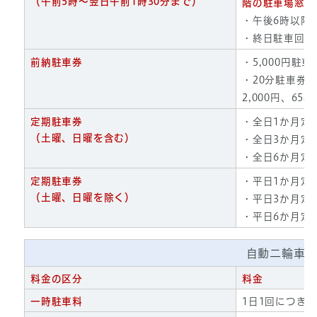
（午前5時～翌日午前1時30分まで）
階の駐車場窓口
・午後6時以降
・終日駐車回数
前納駐車券
・5,000円駐車
・20分駐車券（
2,000円、65
定期駐車券
・全日1か月定
（土曜、日曜を含む）
・全日3か月定期
・全日6か月定
定期駐車券
・平日1か月定期
（土曜、日曜を除く）
・平日3か月定期
・平日6か月定期
自動二輪車 
料金の区分
料金
一時駐車料
1日1回につき5