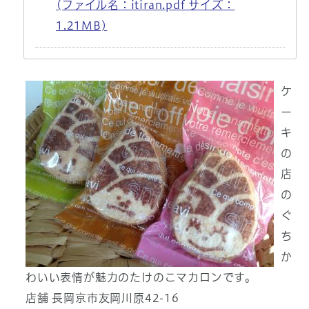
(ファイル名：itiran.pdf サイズ：
1.21MB)
ケ
ー
キ
の
店
の
ぐ
ち
か
わいい表情が魅力のたけのこマカロンです。
店舗 長岡京市友岡川原42-16