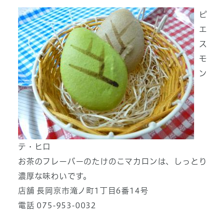
ピ
エ
ス
モ
ン
テ・ヒロ
お茶のフレーバーのたけのこマカロンは、しっとり
濃厚な味わいです。
店舗 長岡京市滝ノ町1丁目6番14号
電話 075-953-0032