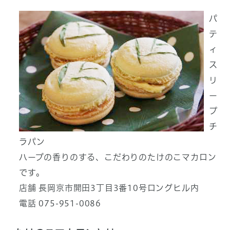
パ
テ
ィ
ス
リ
ー
プ
チ
ラパン
ハーブの香りのする、こだわりのたけのこマカロン
です。
店舗 長岡京市開田3丁目3番10号ロングヒル内
電話 075-951-0086