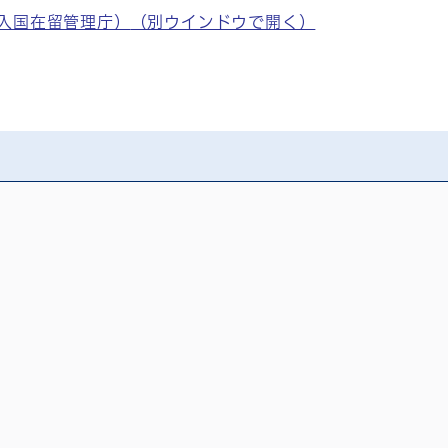
入国在留管理庁）
（別ウインドウで開く）