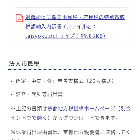
退職所得に係る市民税・府民税の特別徴収
税額納入内訳書 (ファイル名：
taisyoku.pdf サイズ：99.85KB)
法人市民税
確定・中間・修正申告書様式（20号様式）
設立・異動等届出書
※上記の書類は
京都地方税機構ホームページ
（別ウ
インドウで開く）
からダウンロードできます。
※休業届出理由書は、京都地方税機構に連絡してく