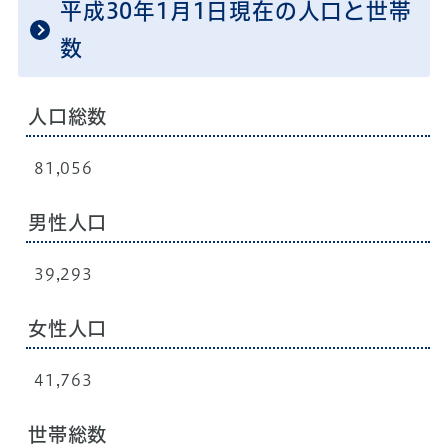
平成30年1月1日現在の人口と世帯
数
人口総数
81,056
男性人口
39,293
女性人口
41,763
世帯総数