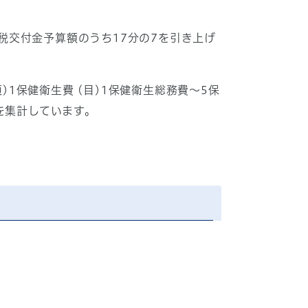
費税交付金予算額のうち17分の7を引き上げ
)1保健衛生費 (目)1保健衛生総務費～5保
を集計しています。