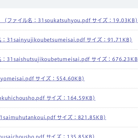
イル名：31soukatsuhyou.pdf サイズ：19.03KB)
inyujikoubetsumeisai.pdf サイズ：91.71KB)
ishutsujikoubetumeisai.pdf サイズ：676.23KB
meisai.pdf サイズ：554.60KB)
hichousho.pdf サイズ：164.59KB)
muhutankoui.pdf サイズ：821.85KB)
aichousho.pdf サイズ：135.85KB)