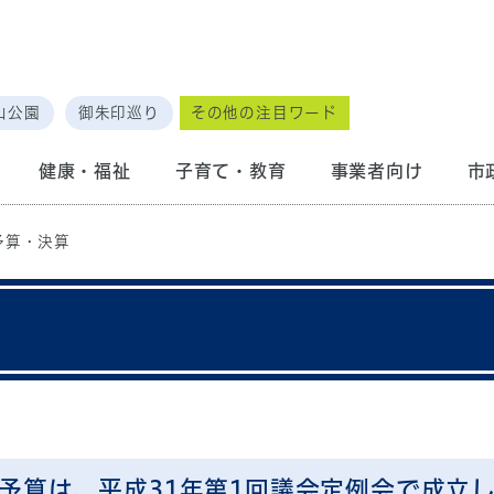
山公園
御朱印巡り
その他の注目ワード
健康・福祉
子育て・教育
事業者向け
市
予算・決算
初予算は、平成31年第1回議会定例会で成立