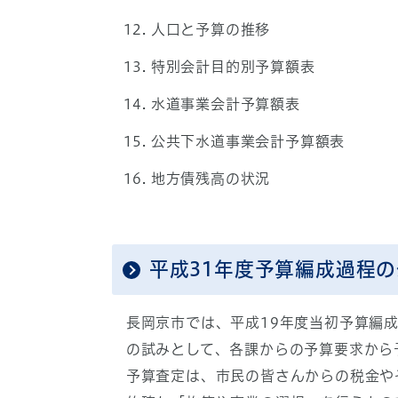
人口と予算の推移
特別会計目的別予算額表
水道事業会計予算額表
公共下水道事業会計予算額表
地方債残高の状況
平成31年度予算編成過程
長岡京市では、平成19年度当初予算編
の試みとして、各課からの予算要求から
予算査定は、市民の皆さんからの税金や