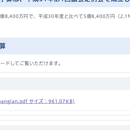
8,400万円で、平成30年度と比べて5億8,400万円（2.
算
ロードしてご覧いただけます。
gian.pdf サイズ：961.07KB)