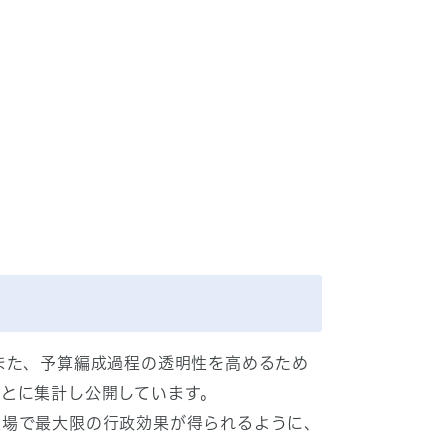
また、予算編成過程の透明性を高めるため
とに集計し公開しています。
立場で最大限の行政効果が得られるように、