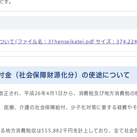
です。
ファイル名：31henseikatei.pdf サイズ：374.22K
付金（社会保障財源化分）の使途について
改正され、平成26年4月1日から、消費税及び地方消費税の
、医療、介護の社会保障給付、少子化対策に要する経費や
る地方消費税収は555,882千円を計上しており、全て社