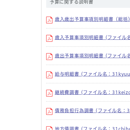
予算に関する説明書
歳入歳出予算事項別明細書（総括） (ファ
歳入予算事項別明細書 (ファイル名：31sa
歳出予算事項別明細書 (ファイル名：31sa
給与明細書 (ファイル名：31kyuuyo
継続費調書 (ファイル名：31keizoku
債務負担行為調書 (ファイル名：31sai
地方債調書 (ファイル名：31chihous