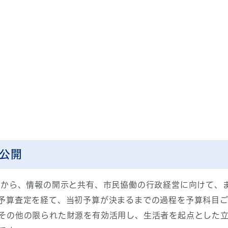
の公開
成から、情報の開示と共有、市民協働の行政経営に向けて、
予算査定を経て、当初予算が決まるまでの過程を予算科目ご
その他の限られた財源を有効活用し、生活者を起点とした