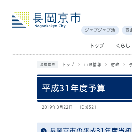
ジャブジャブ池
西
トップ
くらし
トップ
市政情報
財政
現在位置
平成31年度予算
2019年3月22日
ID:8521
長岡京市の平成31年度当