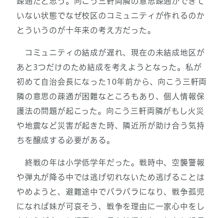
疎通だと思う。向こう三軒両隣の意思疎通ができて
いない状態でなぜ校区のコミュニティが作れるのか
とういうのが十年来の考え方だった。
コミュニティの結成が遅れ、現在の未結成地区が
あと3つだけのため結成を考えようとなった。私が
初めて自治会長になった10年前から、向こう三軒両
隣の意思の疎通が困難なところもあり、個人情報保
護法の問題が起こった。向こう三軒両隣がもし火災
や地震など災害が起きた時、隣近所が助け合う気持
ちを醸成する必要がある。
終戦の年は小学低学年だった。戦時中、空襲警報
や弾丸が降る中では逃げ切れないため逃げることは
やめようと、避難途中でバラバラになり、戦争孤児
になれば妹が可哀そう、戦争を理由に一家心中をし