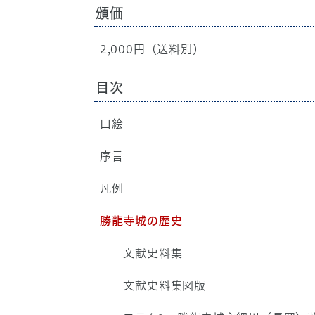
頒価
2,000円（送料別）
目次
口絵
序言
凡例
勝龍寺城の歴史
文献史料集
文献史料集図版