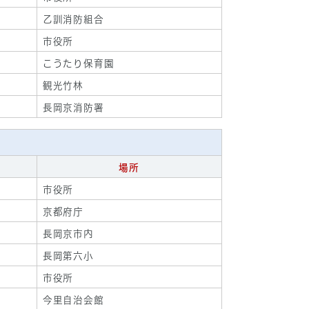
乙訓消防組合
市役所
こうたり保育園
観光竹林
長岡京消防署
場所
市役所
京都府庁
長岡京市内
長岡第六小
市役所
今里自治会館