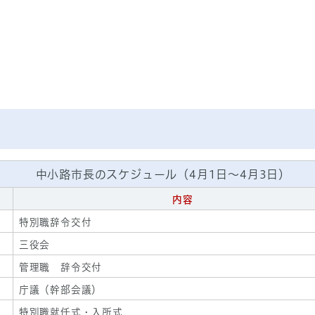
中小路市長のスケジュール（4月1日～4月3日）
内容
特別職辞令交付
三役会
管理職 辞令交付
庁議（幹部会議）
特別職就任式・入所式