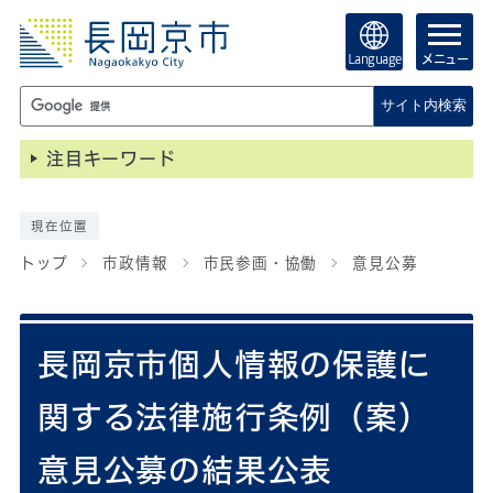
Language
メニュー
サイト内検索
注目キーワード
現在位置
トップ
市政情報
市民参画・協働
意見公募
長岡京市個人情報の保護に
関する法律施行条例（案）
意見公募の結果公表