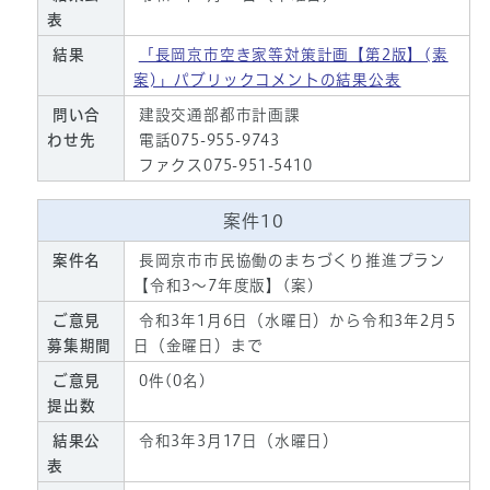
表
結果
「長岡京市空き家等対策計画【第2版】(素
案)」パブリックコメントの結果公表
問い合
建設交通部都市計画課
わせ先
電話075-955-9743
ファクス075-951-5410
案件10
案件名
長岡京市市民協働のまちづくり推進プラン
【令和3～7年度版】(案)
ご意見
令和3年1月6日（水曜日）から令和3年2月5
募集期間
日（金曜日）まで
ご意見
0件(0名)
提出数
結果公
令和3年3月17日（水曜日）
表