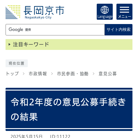
Language
メニュー
サイト内検索
注目キーワード
現在位置
トップ
市政情報
市民参画・協働
意見公募
令和2年度の意見公募手続き
の結果
2025年5月15日
ID:11122