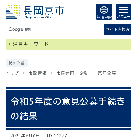
Language
メニュー
サイト内検索
注目キーワード
現在位置
トップ
市政情報
市民参画・協働
意見公募
令和5年度の意見公募手続き
の結果
2024年6月6日
ID:14277