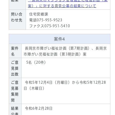
結果
「長岡京市マンション管理適正化推進計画（素
案）」に対する意見公募の結果について
問い合
住宅営繕課
わせ先
電話075-955-9523
ファクス075-951-5410
案件4
案件
長岡京市障がい福祉計画（第7期計画）、長岡京
名
市障がい児福祉計画（第3期計画）案
ご意
5名（20件）
見提
出数
ご意
令和5年12月4日（月曜日）から令和5年12月28
見募
日（木曜日）
集期
間
結果
令和6年2月28日
公表