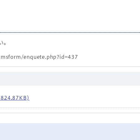
い。
/cmsform/enquete.php?id=437
24.87KB)