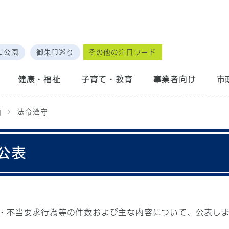
山公園
御朱印巡り
その他の注目ワード
健康・福祉
子育て・教育
事業者向け
市
画
法令遵守
公表
・不当要求行為等の件数および主な内容について、公表し