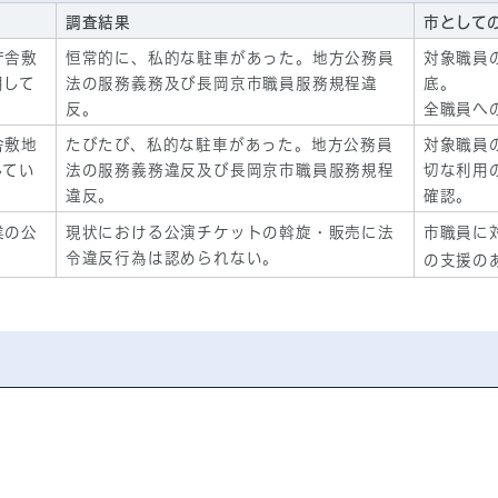
調査結果
市として
庁舎敷
恒常的に、私的な駐車があった。地方公務員
対象職員
用して
法の服務義務及び長岡京市職員服務規程違
底。
反。
全職員へ
舎敷地
たびたび、私的な駐車があった。地方公務員
対象職員
してい
法の服務義務違反及び長岡京市職員服務規程
切な利用
違反。
確認。
業の公
現状における公演チケットの斡旋・販売に法
市職員に
。
令違反行為は認められない。
の支援の