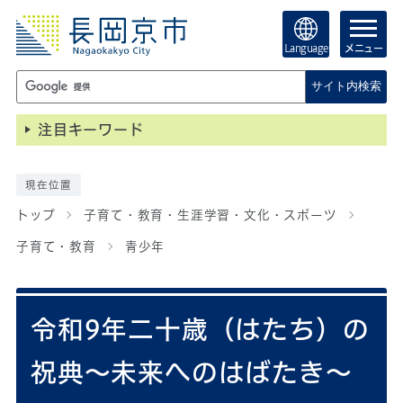
Language
メニュー
サイト内検索
注目キーワード
現在位置
トップ
子育て・教育・生涯学習・文化・スポーツ
子育て・教育
青少年
令和9年二十歳（はたち）の
祝典～未来へのはばたき～