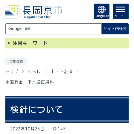
Language
メニュー
サイト内検索
注目キーワード
現在位置
トップ
くらし
上・下水道
水道料金・下水道使用料
検針について
2022年10月25日
ID:145