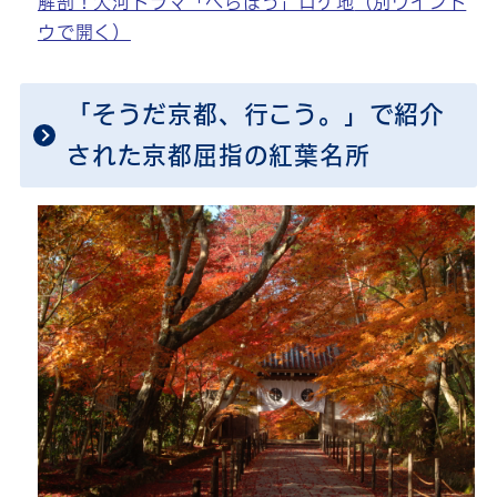
解剖！大河ドラマ「べらぼう」ロケ地
（別ウインド
ウで開く）
「そうだ京都、行こう。」で紹介
された京都屈指の紅葉名所