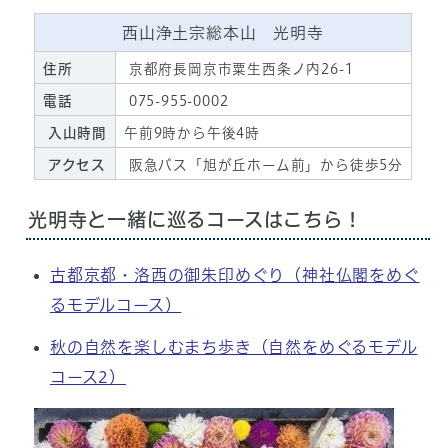
西山浄土宗総本山 光明寺
住所
京都府長岡京市粟生西条ノ内26-1
電話
075-955-0002
入山時間
午前9時から午後4時
アクセス
阪急バス「旭が丘ホーム前」から徒歩5分
光明寺と一緒に巡るコースはこちら！
古都京都・洛西の御朱印めぐり（神社仏閣をめぐ
るモデルコース）
秋の自然を楽しむまち歩き（自然をめぐるモデル
コース2）