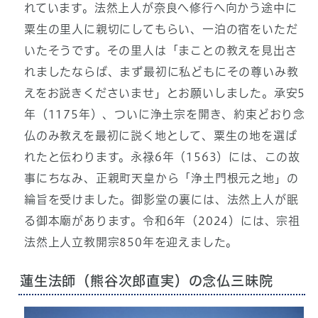
れています。法然上人が奈良へ修行へ向かう途中に
粟生の里人に親切にしてもらい、一泊の宿をいただ
いたそうです。その里人は「まことの教えを見出さ
れましたならば、まず最初に私どもにその尊いみ教
えをお説きくださいませ」とお願いしました。承安5
年（1175年）、ついに浄土宗を開き、約束どおり念
仏のみ教えを最初に説く地として、粟生の地を選ば
れたと伝わります。永禄6年（1563）には、この故
事にちなみ、正親町天皇から「浄土門根元之地」の
綸旨を受けました。御影堂の裏には、法然上人が眠
る御本廟があります。令和6年（2024）には、宗祖
法然上人立教開宗850年を迎えました。
蓮生法師（熊谷次郎直実）の念仏三昧院