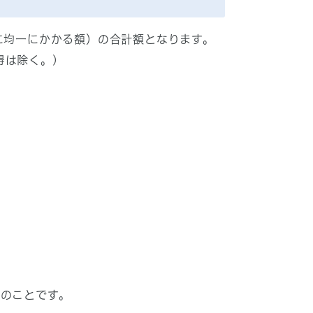
に均一にかかる額）の合計額となります。
得は除く。)
額のことです。