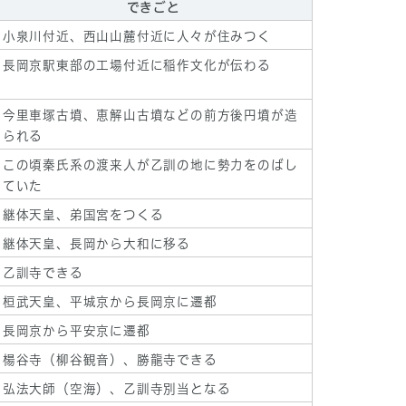
できごと
小泉川付近、西山山麓付近に人々が住みつく
長岡京駅東部の工場付近に稲作文化が伝わる
今里車塚古墳、恵解山古墳などの前方後円墳が造
られる
この頃秦氏系の渡来人が乙訓の地に勢力をのばし
ていた
継体天皇、弟国宮をつくる
継体天皇、長岡から大和に移る
乙訓寺できる
桓武天皇、平城京から長岡京に遷都
長岡京から平安京に遷都
楊谷寺（柳谷観音）、勝龍寺できる
弘法大師（空海）、乙訓寺別当となる