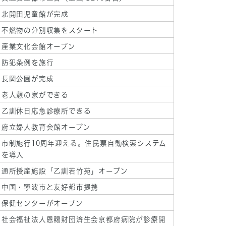
北開田児童館が完成
不燃物の分別収集をスタート
産業文化会館オープン
防犯条例を施行
長岡公園が完成
老人憩の家ができる
乙訓休日応急診療所できる
府立婦人教育会館オープン
市制施行10周年迎える。住民票自動検索システム
を導入
通所授産施設「乙訓若竹苑」オープン
中国・寧波市と友好都市提携
保健センターがオープン
社会福祉法人恩賜財団済生会京都府病院が診療開