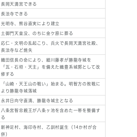
長岡天満宮できる
長法寺できる
光明寺、熊谷直実により建立
土御門天皇没、のちに金ケ原に葬る
応仁・文明の乱起こり、兵火で長岡天満宮社殿、
長法寺など焼失
織田信長の命により、細川藤孝が勝龍寺城を
「瓦・石垣・天主」を備えた織豊系城郭として改
修する
「山崎・天王山の戦い」始まる。明智方の敗戦に
より勝龍寺城落城
永井日向守直清、勝龍寺城主となる
八条宮智忠親王が八条ヶ池を含めた一帯を整備す
る
新神足村、海印寺村、乙訓村誕生（14か村が合
併）