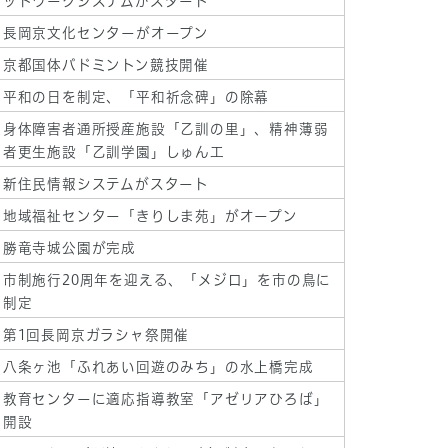
ットワークシステムがスタート
長岡京文化センターがオープン
京都国体バドミントン競技開催
平和の日を制定、「平和祈念碑」の除幕
身体障害者通所授産施設「乙訓の里」、精神薄弱
者更生施設「乙訓学園」しゅん工
新住民情報システムがスタート
地域福祉センター「きりしま苑」がオープン
勝竜寺城公園が完成
市制施行20周年を迎える、「メジロ」を市の鳥に
制定
第1回長岡京ガラシャ祭開催
八条ヶ池「ふれあい回遊のみち」の水上橋完成
教育センターに適応指導教室「アゼリアひろば」
開設