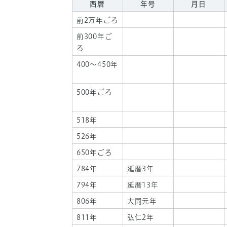
西暦
年号
月日
前2万年ごろ
前300年ご
ろ
400～450年
500年ごろ
518年
526年
650年ごろ
784年
延暦3年
794年
延暦13年
806年
大同元年
811年
弘仁2年