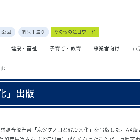
山公園
御朱印巡り
その他の注目ワード
健康・福祉
子育て・教育
事業者向け
市
文化
化」出版
化財調査報告書「京タケノコと鍛冶文化」を出版した。A4版
た加茂辰造さん（下海印寺）が亡くなったことだ。長岡京