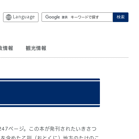
Language
検索
政情報
観光情報
247ページ。この本が発刊されたいきさつ
市を含めた乙訓（おとくに）地方のたけのこ