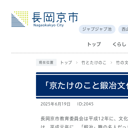
ジャブジャブ池
西
トップ
くらし
トップ
竹とたけのこ
竹の
現在位置
「京たけのこと鍛冶文
2025年6月19日
ID:2045
長岡京市教育委員会は平成12年に、文
は、平成元年に、「鍛冶」職の名人だっ