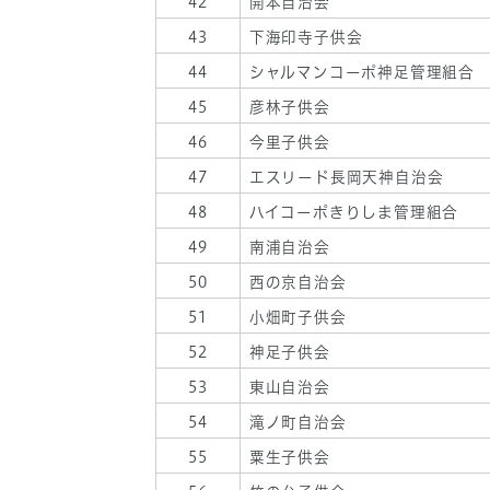
42
開本自治会
43
下海印寺子供会
44
シャルマンコーポ神足管理組合
45
彦林子供会
46
今里子供会
47
エスリード長岡天神自治会
48
ハイコーポきりしま管理組合
49
南浦自治会
50
西の京自治会
51
小畑町子供会
52
神足子供会
53
東山自治会
54
滝ノ町自治会
55
粟生子供会