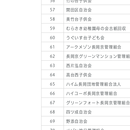
56
竹の台子供会
57
開田区自治会
58
美竹台子供会
59
むらさき幼稚園母の会古紙回収
60
うぐいす台子ども会
61
アークメゾン長岡京管理組合
62
長岡京グリーンマンション管理
63
西片泓自治会
64
高台西子供会
65
ハイム長岡団地管理組合法人
66
ハイコーポ長岡京管理組合
67
グリーンフォート長岡京管理組
68
四ツ成自治会
69
野添自治会