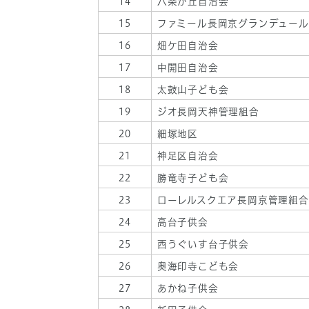
14
八条が丘自治会
15
ファミール長岡京グランデュー
16
畑ケ田自治会
17
中開田自治会
18
太鼓山子ども会
19
ジオ長岡天神管理組合
20
細塚地区
21
神足区自治会
22
勝竜寺子ども会
23
ローレルスクエア長岡京管理組合
24
高台子供会
25
西うぐいす台子供会
26
奥海印寺こども会
27
あかね子供会