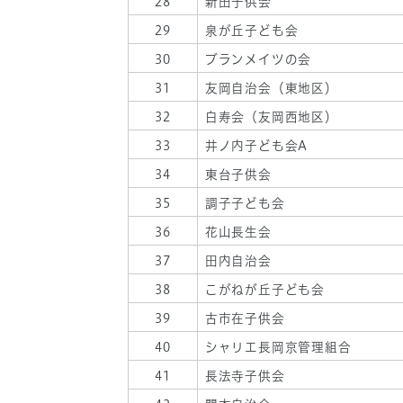
28
新田子供会
29
泉が丘子ども会
30
ブランメイツの会
31
友岡自治会（東地区）
32
白寿会（友岡西地区）
33
井ノ内子ども会A
34
東台子供会
35
調子子ども会
36
花山長生会
37
田内自治会
38
こがねが丘子ども会
39
古市在子供会
40
シャリエ長岡京管理組合
41
長法寺子供会