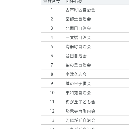
登録番号
団体名称
1
古市町区自治会
2
薬師堂自治会
3
北開田自治会
4
一文橋自治会
5
陶器町自治会
6
谷田自治会
7
柴の里自治会
8
宇津久志会
9
城の里子供会
10
東和苑自治会
11
梅が丘子ども会
12
勝竜寺南町内会
13
河陽が丘自治会