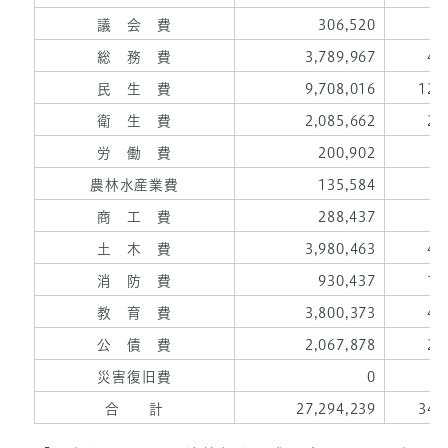
議 会 費
306,520
3
総 務 費
3,789,967
47
民 生 費
9,708,016
121
衛 生 費
2,085,662
26
労 働 費
200,902
2
農林水産業費
135,584
1
商 工 費
288,437
3
土 木 費
3,980,463
49
消 防 費
930,437
11
教 育 費
3,800,373
47
公 債 費
2,067,878
25
災害復旧費
0
合 計
27,294,239
341