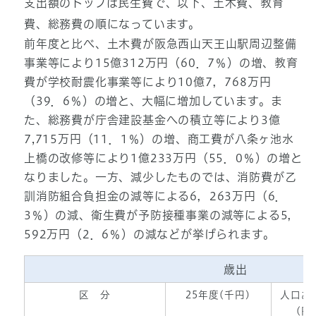
支出額のトップは民生費で、以下、土木費、教育
費、総務費の順になっています。
前年度と比べ、土木費が阪急西山天王山駅周辺整備
事業等により15億312万円（60．7％）の増、教育
費が学校耐震化事業等により10億7，768万円
（39．6％）の増と、大幅に増加しています。ま
た、総務費が庁舎建設基金への積立等により3億
7,715万円（11．1％）の増、商工費が八条ヶ池水
上橋の改修等により1億233万円（55．0％）の増と
なりました。一方、減少したものでは、消防費が乙
訓消防組合負担金の減等による6，263万円（6．
3％）の減、衛生費が予防接種事業の減等による5，
592万円（2．6％）の減などが挙げられます。
歳出
区 分
25年度(千円)
人口あ
(円