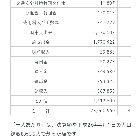
交通安全対策特別交付金
11,807
分担金・負担金
470,015
5
使用料及び手数料
341,729
4
国庫支出金
4,870,507
60
府支出金
1,770,922
22
財産収入
39,883
寄附金
20,277
繰入金
343,530
4
繰越金
793,325
9
諸収入
587,858
7
地方債
3,312,500
41
合 計
28,060,960
350
「一人あたり」は、決算額を平成26年4月1日の人口
総数8万35人で割った額です。