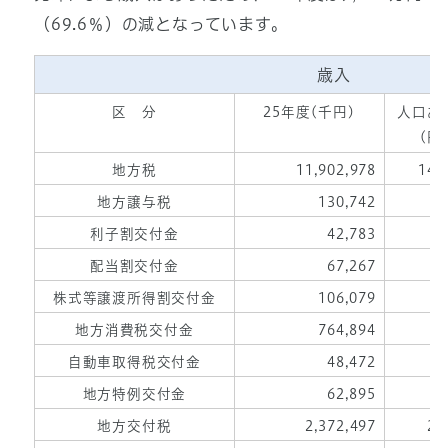
（69.6％）の減となっています。
歳入
区 分
25年度(千円)
人口あ
(円
地方税
11,902,978
148
地方譲与税
130,742
1
利子割交付金
42,783
配当割交付金
67,267
株式等譲渡所得割交付金
106,079
1
地方消費税交付金
764,894
9
自動車取得税交付金
48,472
地方特例交付金
62,895
地方交付税
2,372,497
29