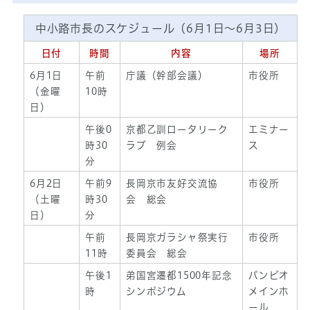
中小路市長のスケジュール（6月1日～6月3日）
日付
時間
内容
場所
6月1日
午前
庁議（幹部会議）
市役所
（金曜
10時
日）
午後0
京都乙訓ロータリーク
エミナー
時30
ラブ 例会
ス
分
6月2日
午前9
長岡京市友好交流協
市役所
（土曜
時30
会 総会
日）
分
午前
長岡京ガラシャ祭実行
市役所
11時
委員会 総会
午後1
弟国宮遷都1500年記念
バンビオ
時
シンポジウム
メインホ
ール