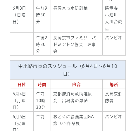
6月3日
午前9
長岡京市水防訓練
勝竜寺
（日曜
時30
小畑川・
日）
分
犬川合流
点
午後2
長岡京市ファミリーバ
バンビオ
時30
ドミントン協会 理事
分
会
中小路市長のスケジュール（6月4日～6月10
日）
日付
時間
内容
場所
6月4日
午前
京都府消防救助選抜
長岡京消
（月曜
10時
会 出場者の激励
防署
日）
30分
6月5日
午前
おとくに絵画集団GA
バンビオ
（火曜
第10回作品展
日）