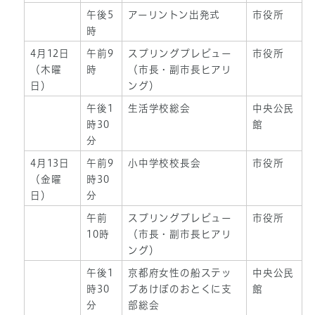
午後5
アーリントン出発式
市役所
時
4月12日
午前9
スプリングプレビュー
市役所
（木曜
時
（市長・副市長ヒアリ
日）
ング）
午後1
生活学校総会
中央公民
時30
館
分
4月13日
午前9
小中学校校長会
市役所
（金曜
時30
日）
分
午前
スプリングプレビュー
市役所
10時
（市長・副市長ヒアリ
ング）
午後1
京都府女性の船ステッ
中央公民
時30
プあけぼのおとくに支
館
分
部総会