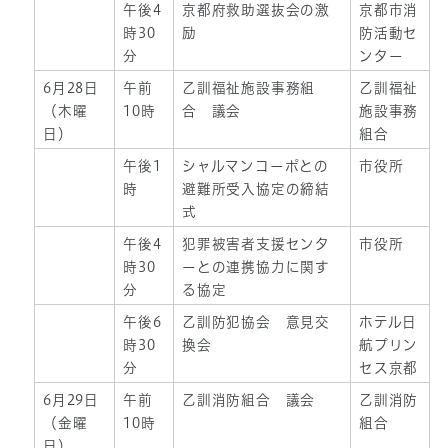
午後4
京都府救助選抜会の激
京都市消
時30
励
防活動セ
分
ンター
6月28日
午前
乙訓福祉施設事務組
乙訓福祉
（木曜
10時
合 議会
施設事務
日）
組合
午後1
シャルマンコーポとの
市役所
時
避難所受入協定の締結
式
午後4
犯罪被害者支援センタ
市役所
時30
ーとの連携協力に関す
分
る協定
午後6
乙訓防犯協会 意見交
ホテル日
時30
換会
航プリン
分
セス京都
6月29日
午前
乙訓消防組合 議会
乙訓消防
（金曜
10時
組合
日）