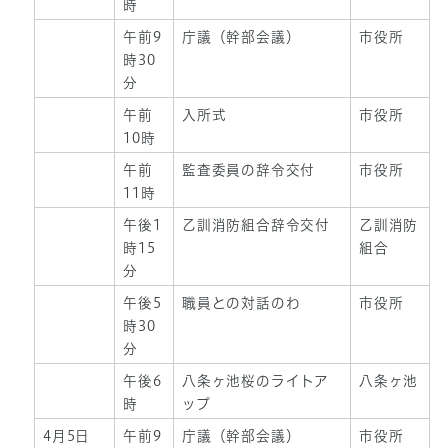
時
午前9
庁議（幹部会議）
市役所
時30
分
午前
入所式
市役所
10時
午前
監査委員の辞令交付
市役所
11時
午後1
乙訓消防組合辞令交付
乙訓消防
時15
組合
分
午後5
職員との対話のわ
市役所
時30
分
午後6
八条ヶ池桜のライトア
八条ヶ池
時
ップ
4月5日
午前9
庁議（幹部会議）
市役所