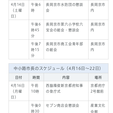
4月14日
午後6
長岡京市水防団の懇談
長岡京市
（土曜
時
会
内
日）
午後6
長岡京市第六小学校六
長岡京市
時45
宝会の総会・懇談会
内
分
午後7
長岡京市商工会青年部
長岡京市
時15
の総会
内
分
中小路市長のスケジュール（4月16日～22日）
日付
時間
内容
場所
4月16日
午前
西脇隆俊新京都府知事
京都府庁
（月曜
10時
の登庁式
2号館前
日）
午後0
セブン商店会懇談会
産業文化
時30
会館