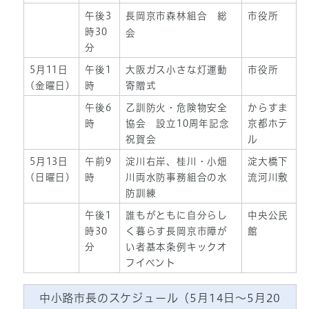
午後3
長岡京市森林組合 総
市役所
時30
会
分
5月11日
午後1
大阪ガス小さな灯運動
市役所
(金曜日)
時
寄贈式
午後6
乙訓防火・危険物安全
からすま
時
協会 設立10周年記念
京都ホテ
祝賀会
ル
5月13日
午前9
淀川右岸、桂川・小畑
淀大橋下
(日曜日)
時
川両水防事務組合の水
流河川敷
防訓練
午後1
誰もがともに自分らし
中央公民
時30
く暮らす長岡京市障が
館
分
い者基本条例キックオ
フイベント
中小路市長のスケジュール（5月14日～5月20