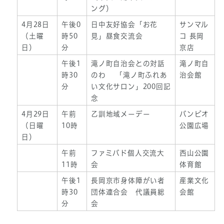
ング）
4月28日
午後0
日中友好協会「お花
サンマル
（土曜
時50
見」昼食交流会
コ 長岡
日）
分
京店
午後1
滝ノ町自治会との対話
滝ノ町自
時30
のわ 「滝ノ町ふれあ
治会館
分
い文化サロン」200回記
念
4月29日
午前
乙訓地域メーデー
バンビオ
（日曜
10時
公園広場
日）
午前
ファミバド個人交流大
西山公園
11時
会
体育館
午後1
長岡京市身体障がい者
産業文化
時30
団体連合会 代議員総
会館
分
会