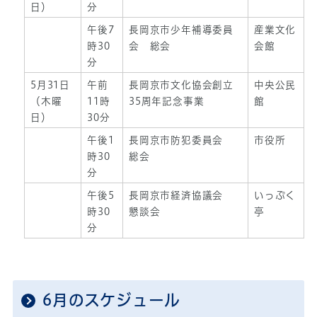
日）
分
午後7
長岡京市少年補導委員
産業文化
時30
会 総会
会館
分
5月31日
午前
長岡京市文化協会創立
中央公民
（木曜
11時
35周年記念事業
館
日）
30分
午後1
長岡京市防犯委員会
市役所
時30
総会
分
午後5
長岡京市経済協議会
いっぷく
時30
懇談会
亭
分
6月のスケジュール