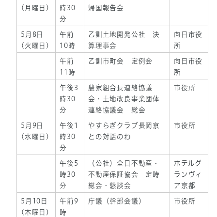
(月曜日)
時30
帰国報告会
分
5月8日
午前
乙訓土地開発公社 決
向日市役
(火曜日)
10時
算理事会
所
午前
乙訓市町会 定例会
向日市役
11時
所
午後3
農家組合長連絡協議
市役所
時30
会・土地改良事業団体
分
連絡協議会 総会
5月9日
午後1
やすらぎクラブ長岡京
市役所
(水曜日)
時30
との対話のわ
分
午後5
（公社）全日不動産・
ホテルグ
時30
不動産保証協会 定時
ランヴィ
分
総会・懇談会
ア京都
5月10日
午前9
庁議（幹部会議）
市役所
(木曜日)
時