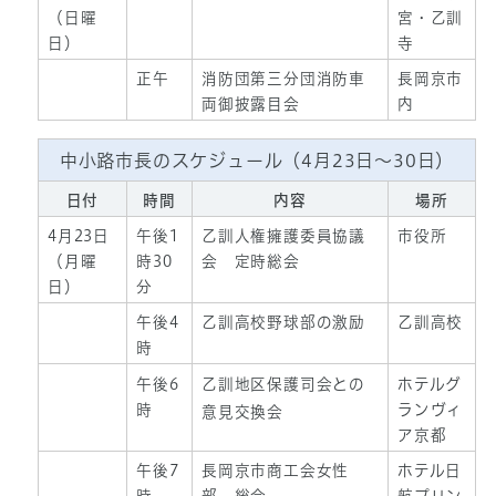
（日曜
宮・乙訓
日）
寺
正午
消防団第三分団消防車
長岡京市
両御披露目会
内
中小路市長のスケジュール（4月23日～30日）
日付
時間
内容
場所
4月23日
午後1
乙訓人権擁護委員協議
市役所
（月曜
時30
会 定時総会
日）
分
午後4
乙訓高校野球部の激励
乙訓高校
時
午後6
乙訓地区保護司会との
ホテルグ
時
ランヴィ
意見交換会
ア京都
午後7
長岡京市商工会女性
ホテル日