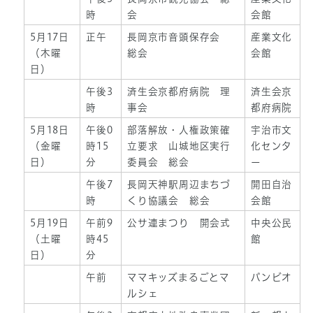
時
会
会館
5月17日
正午
長岡京市音頭保存会
産業文化
（木曜
総会
会館
日）
午後3
済生会京都府病院 理
済生会京
時
事会
都府病院
5月18日
午後0
部落解放・人権政策確
宇治市文
（金曜
時15
立要求 山城地区実行
化センタ
日）
分
委員会 総会
ー
午後7
長岡天神駅周辺まちづ
開田自治
時
くり協議会 総会
会館
5月19日
午前9
公サ連まつり 開会式
中央公民
（土曜
時45
館
日）
分
午前
ママキッズまるごとマ
バンビオ
ルシェ