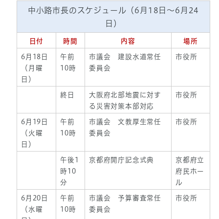
中小路市長のスケジュール（6月18日～6月24
日）
日付
時間
内容
場所
6月18日
午前
市議会 建設水道常任
市役所
（月曜
10時
委員会
日）
終日
大阪府北部地震に対す
市役所
る災害対策本部対応
6月19日
午前
市議会 文教厚生常任
市役所
（火曜
10時
委員会
日）
午後1
京都府開庁記念式典
京都府立
時10
府民ホー
分
ル
6月20日
午前
市議会 予算審査常任
市役所
（水曜
10時
委員会