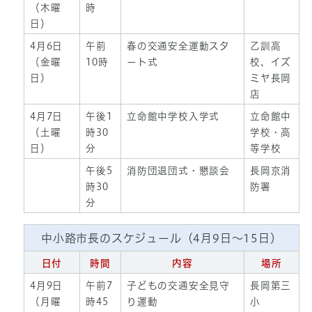
（木曜
時
日）
4月6日
午前
春の交通安全運動スタ
乙訓高
（金曜
10時
ート式
校、イズ
日）
ミヤ長岡
店
4月7日
午後1
立命館中学校入学式
立命館中
（土曜
時30
学校・高
日）
分
等学校
午後5
消防団退団式・懇談会
長岡京消
時30
防署
分
中小路市長のスケジュール（4月9日～15日）
日付
時間
内容
場所
4月9日
午前7
子どもの交通安全見守
長岡第三
（月曜
時45
り運動
小