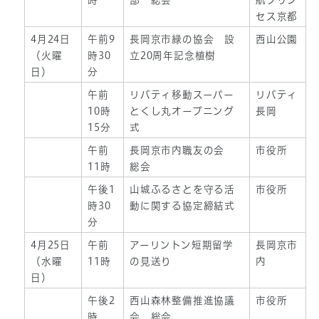
時
部 総会
航プリン
セス京都
4月24日
午前9
長岡京市緑の協会 設
西山公園
（火曜
時30
立20周年記念植樹
日）
分
午前
リバティ移動スーパー
リバティ
10時
とくし丸オープニング
長岡
15分
式
午前
長岡京市内職友の会
市役所
11時
総会
午後1
山城ふるさとを守る活
市役所
時30
動に関する協定締結式
分
4月25日
午前
アーリントン短期留学
長岡京市
（水曜
11時
の見送り
内
日）
午後2
西山森林整備推進協議
市役所
時
会 総会