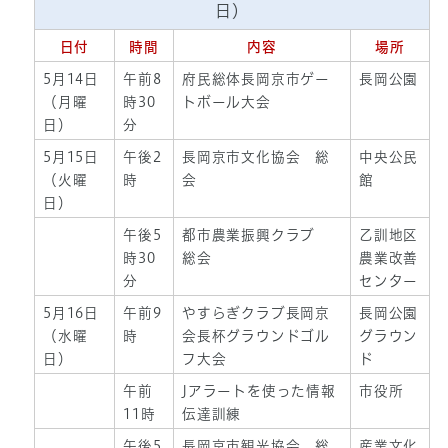
日）
日付
時間
内容
場所
5月14日
午前8
府民総体長岡京市ゲー
長岡公園
（月曜
時30
トボール大会
日）
分
5月15日
午後2
長岡京市文化協会 総
中央公民
（火曜
時
会
館
日）
午後5
都市農業振興クラブ
乙訓地区
時30
総会
農業改善
分
センター
5月16日
午前9
やすらぎクラブ長岡京
長岡公園
（水曜
時
会長杯グラウンドゴル
グラウン
日）
フ大会
ド
午前
Jアラートを使った情報
市役所
11時
伝達訓練
午後5
長岡京市観光協会 総
産業文化