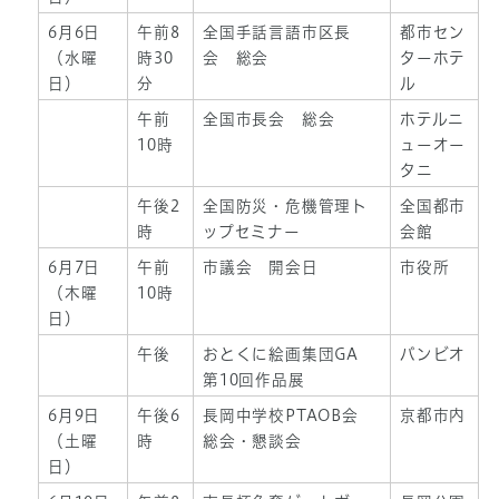
6月6日
午前8
全国手話言語市区長
都市セン
（水曜
時30
会 総会
ターホテ
日）
分
ル
午前
全国市長会 総会
ホテルニ
10時
ューオー
タニ
午後2
全国防災・危機管理ト
全国都市
時
ップセミナー
会館
6月7日
午前
市議会 開会日
市役所
（木曜
10時
日）
午後
おとくに絵画集団GA
バンビオ
第10回作品展
6月9日
午後6
長岡中学校PTAOB会
京都市内
（土曜
時
総会・懇談会
日）