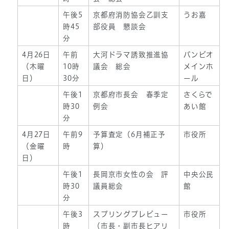
午後5
京都府消防協会乙訓支
うお嘉
時45
部役員 懇談会
分
4月26日
午前
大河ドラマ誘致推進協
バンビオ
（木曜
10時
議会 総会
メインホ
日）
30分
ール
午後1
京都府市長会 春季定
さくらで
時30
例会
あい館
分
4月27日
午前9
予算査定（6月補正予
市役所
（金曜
時
算）
日）
午後1
長岡京市女性の会 評
中央公民
時30
議員総会
館
分
午後3
スプリングプレビュー
市役所
時
（市長・副市長ヒアリ