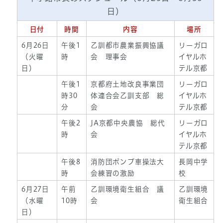
日）
日付
時間
内容
場所
6月26日
午後1
乙訓都市農業振興協議
リーガロ
（火曜
時
会 理事会
イヤルホ
日）
テル京都
午後1
京都府土地改良事業団
リーガロ
時30
体連合会乙訓支部 総
イヤルホ
分
会
テル京都
午後2
JA京都中央農協 総代
リーガロ
時
会
イヤルホ
テル京都
午後8
消防団ポンプ車操法大
長岡中学
時
会練習の激励
校
6月27日
午前
乙訓環境衛生組合 議
乙訓環境
（水曜
10時
会
衛生組合
日）