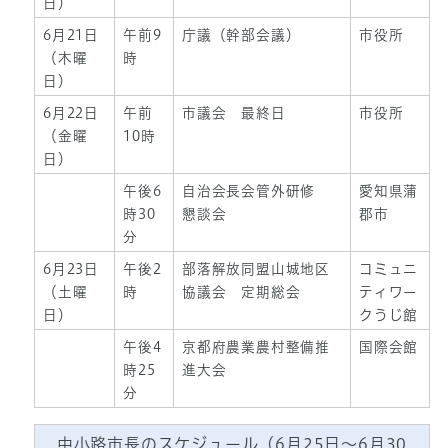
日）
6月21日
午前9
庁議（幹部会議）
市役所
（木曜
時
日）
6月22日
午前
市議会 最終日
市役所
（金曜
10時
日）
午後6
自治会長会管外研修
愛知県蒲
時30
懇談会
郡市
分
6月23日
午後2
部落解放同盟山城地区
コミュニ
（土曜
時
協議会 定期総会
ティワー
日）
クうじ館
午後4
京都府農業農村整備推
国際会館
時25
進大会
分
中小路市長のスケジュール（6月25日～6月30