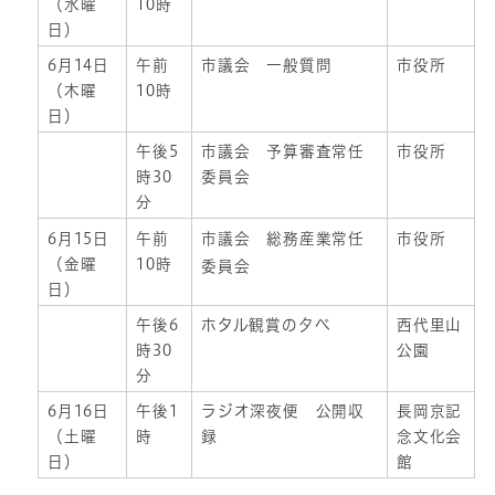
（水曜
10時
日）
6月14日
午前
市議会 一般質問
市役所
（木曜
10時
日）
午後5
市議会 予算審査常任
市役所
時30
委員会
分
6月15日
午前
市議会 総務産業常任
市役所
（金曜
10時
委員会
日）
午後6
ホタル観賞の夕べ
西代里山
時30
公園
分
6月16日
午後1
ラジオ深夜便 公開収
長岡京記
（土曜
時
録
念文化会
日）
館