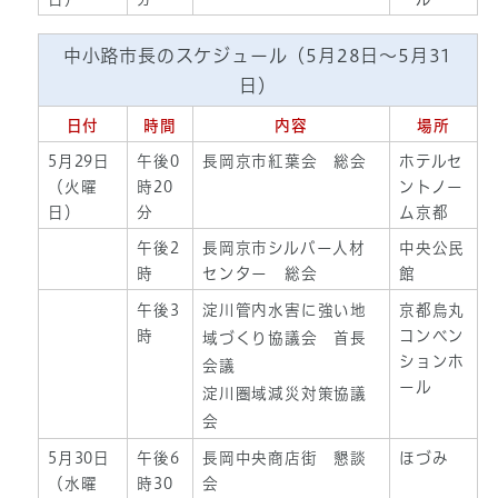
中小路市長のスケジュール（5月28日～5月31
日）
日付
時間
内容
場所
5月29日
午後0
長岡京市紅葉会 総会
ホテルセ
（火曜
時20
ントノー
日）
分
ム京都
午後2
長岡京市シルバー人材
中央公民
時
センター 総会
館
午後3
淀川管内水害に強い地
京都烏丸
時
コンベン
域づくり協議会 首長
ションホ
会議
ール
淀川圏域減災対策協議
会
5月30日
午後6
長岡中央商店街 懇談
ほづみ
（水曜
時30
会