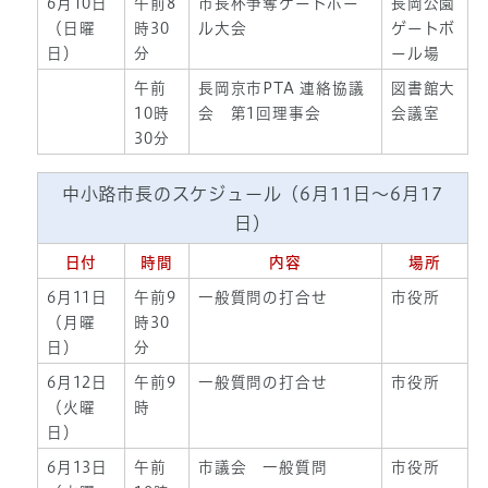
6月10日
午前8
市長杯争奪ゲートボー
長岡公園
（日曜
時30
ル大会
ゲートボ
日）
分
ール場
午前
長岡京市PTA 連絡協議
図書館大
10時
会 第1回理事会
会議室
30分
中小路市長のスケジュール（6月11日～6月17
日）
日付
時間
内容
場所
6月11日
午前9
一般質問の打合せ
市役所
（月曜
時30
日）
分
6月12日
午前9
一般質問の打合せ
市役所
（火曜
時
日）
6月13日
午前
市議会 一般質問
市役所