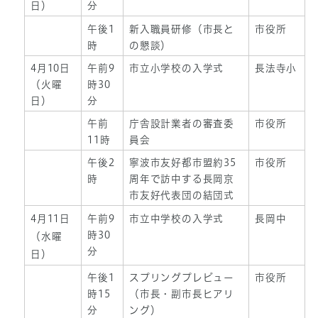
日）
分
午後1
新入職員研修（市長と
市役所
時
の懇談）
4月10日
午前9
市立小学校の入学式
長法寺小
（火曜
時30
日）
分
午前
庁舎設計業者の審査委
市役所
11時
員会
午後2
寧波市友好都市盟約35
市役所
時
周年で訪中する長岡京
市友好代表団の結団式
4月11日
午前9
市立中学校の入学式
長岡中
時30
（水曜
分
日）
午後1
スプリングプレビュー
市役所
時15
（市長・副市長ヒアリ
分
ング）