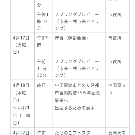
分
午後1
スプリングプレビュー
市役所
時10
（市長・副市長ヒアリ
分
ング）
4月17日
午前9
庁議（幹部会議）
市役所
（火曜
時
日）
午前
スプリングプレビュー
市役所
11時
（市長・副市長ヒアリ
30分
ング）
4月18日
終日
中国寧波市との友好都
中国寧波
市
（水曜
市盟約締結35周年記念
日）
事業へ
～4月21
出席するための訪中
日（土曜
日）
4月22日
午前
たけのこフェスタ
長岡天満