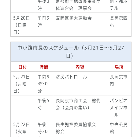
午後3
京都府土地改良事業団
新・都ホ
時
体連合会 理事会
テル
5月20日
午前9
友岡区民大運動会
長岡第四
（日曜
時
小
日）
中小路市長のスケジュール（5月21日～5月27
日）
日付
時間
内容
場所
5月21日
午前9
防災パトロール
長岡京市
（月曜
時30
内
日）
分
午後5
長岡京市商工会 総代
バンビオ
時
会（会員の集い）
メインホ
ール
5月22日
午後1
民生児童委員協議会
中央公民
（火曜
時30
総会
館