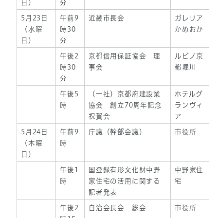
日）
分
5月23日
午前9
近畿市長会
ガレリア
（水曜
時30
かめおか
日）
分
午後2
京都信用保証協会 理
ルビノ京
時30
事会
都堀川
分
午後5
（一社）京都府建設業
ホテルグ
時
協会 創立70周年記念
ランヴィ
祝賀会
ア
5月24日
午前9
庁議（幹部会議）
市役所
（木曜
時
日）
午後1
国登録有形文化財中野
中野家住
時
家住宅の活用に関する
宅
記者発表
午後2
自治会長会 総会
市役所