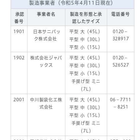
製造事業者（令和5年4月11日現在）
承認
事業者名
製造を形態と承
電話番号
番号
認したサイズ
1901
日本サニパッ
平型 大（45L）
0120－
ク株式会社
328917
平型 中（30L）
平型 小（15L）
1902
株式会社ジャパ
平型 大（45L）
0120－
ックス
526527
平型 中（30L）
平型 小（15L）
手提げ型 ミニ
（7L）
2001
中川製袋化工株
平型 大（45L）
06－7711
式会社
－8251
平型 中（30L）
平型 小（15L）
手提げ型 ミニ
（7L）