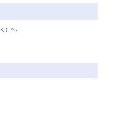
開く）
へ。