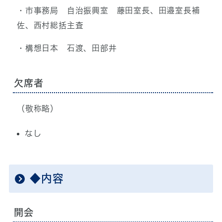
・市事務局 自治振興室 藤田室長、田邉室長補
佐、西村総括主査
・構想日本 石渡、田部井
欠席者
（敬称略）
なし
◆内容
開会