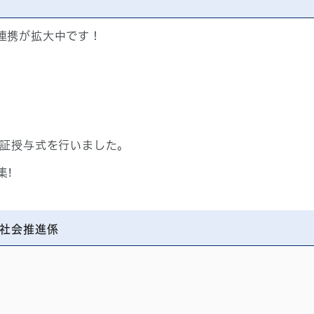
連携が拡大中です！
録証授与式を行いました。
集!
社会推進係