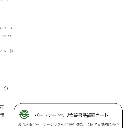
イズ）
運
類